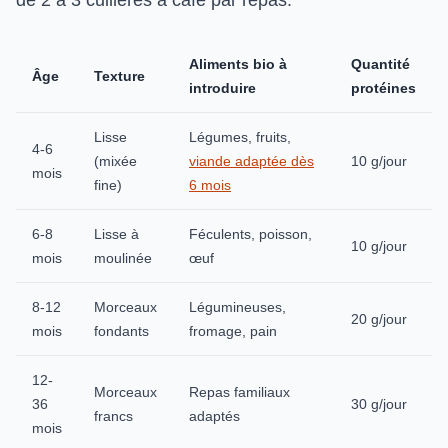
de 2 à 3 cuillères à café par repas.
Aliments bio à
Quantité
Âge
Texture
introduire
protéines
Lisse
Légumes, fruits,
4-6
(mixée
viande adaptée dès
10 g/jour
mois
fine)
6 mois
6-8
Lisse à
Féculents, poisson,
10 g/jour
mois
moulinée
œuf
8-12
Morceaux
Légumineuses,
20 g/jour
mois
fondants
fromage, pain
12-
Morceaux
Repas familiaux
36
30 g/jour
francs
adaptés
mois