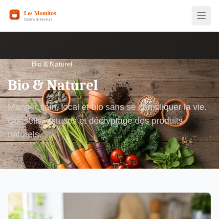
Accueil
/
Bio & Naturel
Bio & Naturel
Manger sain, local et bio sans se compliquer la vie.
Conseils, astuces et décryptage des produits
naturels.